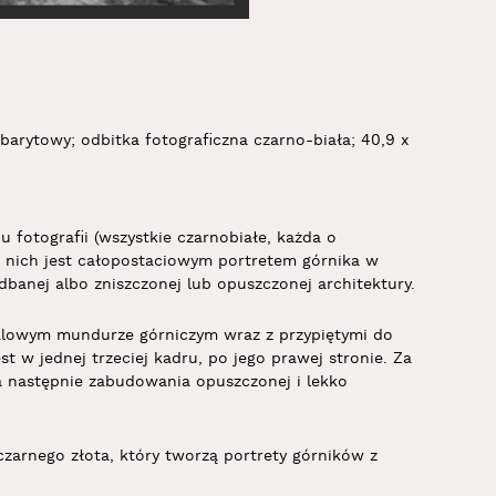
 barytowy; odbitka fotograficzna czarno-biała; 40,9 x
iu fotografii (wszystkie czarnobiałe, każda o
 nich jest całopostaciowym portretem górnika w
banej albo zniszczonej lub opuszczonej architektury.
alowym mundurze górniczym wraz z przypiętymi do
t w jednej trzeciej kadru, po jego prawej stronie. Za
 a następnie zabudowania opuszczonej i lekko
czarnego złota, który tworzą portrety górników z