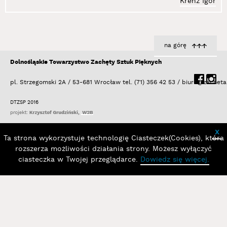
Krenz Igor
na górę
Dolnośląskie Towarzystwo Zachęty Sztuk Pięknych
pl. Strzegomski 2A / 53-681 Wrocław
tel. (71) 356 42 53 /
biuro@zacheta
DTZSP 2016
x
Ta strona wykorzystuje technologię Ciasteczek(Cookies), która
rozszerza możliwości działania strony. Możesz wyłączyć
ciasteczka w Twojej przeglądarce.
Dowiedz się więcej.