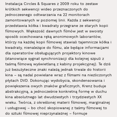
Instalacja Circles & Squares z 2009 roku to zestaw
krótkich sekwencji wideo przeznaczonych do
jednoczesnego odtwarzania na 22 monitorach
zamontowanych w poziomej linii. Każda z sekwencji
przedstawia kółka i kwadraty przegrane ze starych kopii
filmowych. Większość dawnych filmów jest w swoisty
sposób ocechowana ręką anonimowych laborantów,
którzy na każdej kopii filmowej stawiali tajemnicze kółka i
kwadraty, nienależące do filmu, ale będące informacjami
dla operatorów obsługujących projektory kinowe
(stanowiące sygnał synchronizacji dla kolejnej szpuli z
taśmą filmową wyświetlaną z kabiny projekcyjnej). Te dziś
już bezużyteczne znaki należą jednak trwale do historii
kina – są nadal powielane wraz z filmami na niezliczonych
płytach DVD. Dokonując wydobycia, skondensowania i
powiększenia owych znaków graficznych, Krenz buduje
abstrakcyjną, a jednocześnie konkretną formę w duchu
kina absolutnego lat dwudziestych i trzydziestych XX
wieku. Twórca, z określonej materii filmowej, marginalnej
i usługowej – bo choć skopiowanej z taśmy filmowej to
do sztuki filmowej nieprzynależnej – formuje