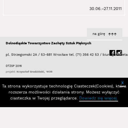
30.06.–27.11.2011
na górę
Dolnośląskie Towarzystwo Zachęty Sztuk Pięknych
pl. Strzegomski 2A / 53-681 Wrocław
tel. (71) 356 42 53 /
biuro@zacheta
DTZSP 2016
x
Ta strona wykorzystuje technologię Ciasteczek(Cookies), która
rozszerza możliwości działania strony. Możesz wyłączyć
ciasteczka w Twojej przeglądarce.
Dowiedz się więcej.