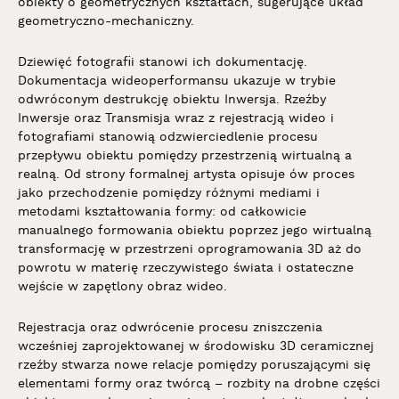
obiekty o geometrycznych kształtach, sugerujące układ
geometryczno-mechaniczny.
Dziewięć fotografii stanowi ich dokumentację.
Dokumentacja wideoperformansu ukazuje w trybie
odwróconym destrukcję obiektu Inwersja. Rzeźby
Inwersje oraz Transmisja wraz z rejestracją wideo i
fotografiami stanowią odzwierciedlenie procesu
przepływu obiektu pomiędzy przestrzenią wirtualną a
realną. Od strony formalnej artysta opisuje ów proces
jako przechodzenie pomiędzy różnymi mediami i
metodami kształtowania formy: od całkowicie
manualnego formowania obiektu poprzez jego wirtualną
transformację w przestrzeni oprogramowania 3D aż do
powrotu w materię rzeczywistego świata i ostateczne
wejście w zapętlony obraz wideo.
Rejestracja oraz odwrócenie procesu zniszczenia
wcześniej zaprojektowanej w środowisku 3D ceramicznej
rzeźby stwarza nowe relacje pomiędzy poruszającymi się
elementami formy oraz twórcą – rozbity na drobne części