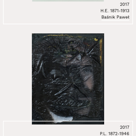
2017
61.
Janicki Paweł
H.E. 1871-1913
62.
Jankowski Jacek
Baśnik Paweł
63.
Jarodzki Paweł
64.
Jarząbowa Aga
65.
Jasiński Janusz
66.
Jaskierska-Albrzykowska Grażyna
67.
Jędroś Ryszard
68.
Jędrzejewski Michał Kosma
69.
Jędrzejewski Piotr
70.
Jurkiewicz Zdzisław
71.
Kaczmarczyk Paweł
72.
Kahlen Wolf
73.
Karska Alicja
74.
Kasperski Maciej
75.
Katalog Entropii Sztuki
76.
Kazimierczak Małgorzata
2017
77.
Klaman Grzegorz
P.L. 1872-1946