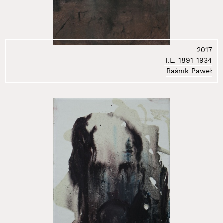
26.
Deskur Marta
27.
Dłużniewski Andrzej
28.
Dobiszewski Tomasz
29.
Domański Tomasz
2017
30.
Domicz Jaś
T.L. 1891-1934
31.
Doroszenko Ewa
Baśnik Paweł
32.
Doroszenko Jacek
33.
Doroszuk Wojciech
34.
Dróżdż Stanisław
35.
Dudek-Dürer Andrzej
36.
Epping Sarah
37.
Flis Miłosz
38.
Frączkiewicz Zbigniew
39.
Freino Karolina
40.
Gabrowska Rita
41.
Gedymin Paulina
42.
Gertchen Agata