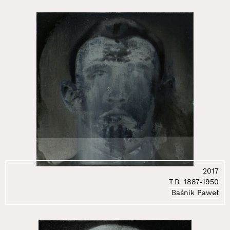
95.
Krenz Igor
96.
Krukowski Karol
97.
Krzemińska-Baluch Marzena
98.
Kubiak Marta Małgorzata
99.
Kulig Marek
100.
Kulik Zofia
101.
Kuś Wioletta Maria
102.
Kutera Anna
103.
Kutera Romuald
104.
Lachowicz Andrzej
105.
Lewicka Olga
106.
Libardoni Vinicius
107.
Libera Zbigniew
2017
108.
Liszkowski Witold
T.B. 1887-1950
109.
Lucińska Weronika
Baśnik Paweł
110.
Ludwiński Jerzy
111.
Łubiński Sebastian