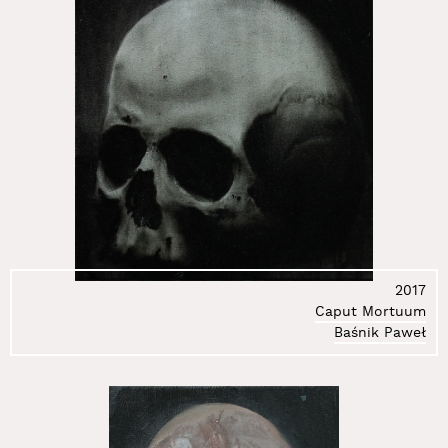
112.
Majewski Lech
113.
Marek Michał
114.
Martin Zofia
115.
Michałowska Maria
116.
Mikołajek Mariusz
117.
Minciel Eugeniusz
118.
Misiuk Justyna
119.
Molska Anna
120.
Moskowczenko Kamil
121.
Mrożek Lech
122.
Natalia LL
123.
Nędzyńska Julia
2017
Caput Mortuum
124.
Nitka Zdzisław
Baśnik Paweł
125.
Nowek Joanna
126.
Opania Tomasz
127.
Osika Maciej
128.
Pałys Joanna
129.
Partum Ewa