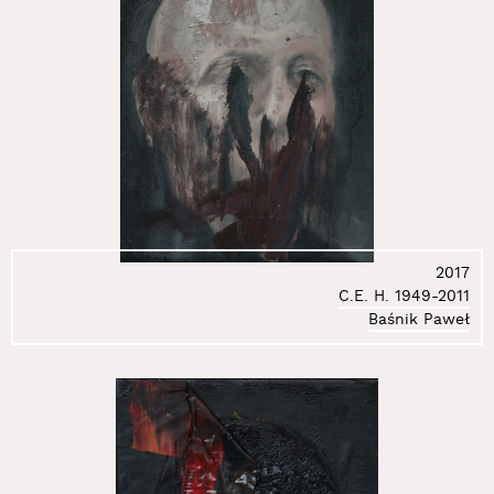
130.
Pawela Laura
131.
Piotr C. Kowalski
132.
Płotnicka Anna
133.
Podsiadły Dominik
134.
Polak Monika
135.
Przyborek Grzegorz
136.
Przyjemska Mariola
137.
Pukocz Wojciech
138.
Robakowski Józef
2017
139.
Rosołowicz Jerzy
C.E. H. 1949-2011
140.
Rybicki Marek
Baśnik Paweł
141.
Ryndak Tomasz
142.
Rytka Zygmunt
143.
Sawicka Jadwiga
144.
Schneemann Carolee
145.
Shostak Jana
146.
Sierpiński Jędrzej