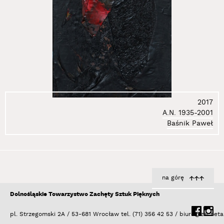
147.
Sikorski Michał
148.
Simon Janek
149.
Skiba Piotr
150.
Ślany Radek
151.
Smoleń Justyna
152.
Smoleński Konrad
153.
Smoliński Eugeniusz
154.
Sokolnicka Kama
2017
A.N. 1935-2001
155.
Sokołowski Paweł
Baśnik Paweł
156.
Sosnowski Zdzisław
157.
Stefanik Wojciech
158.
Stępkowska Anna
159.
Surowiec Łukasz
160.
Świdziński Jan
na górę
161.
Swoboda Tom
Dolnośląskie Towarzystwo Zachęty Sztuk Pięknych
162.
Syrkowski Jakub
pl. Strzegomski 2A / 53-681 Wrocław
tel. (71) 356 42 53 /
biuro@zacheta
163.
Szalwa (Šalva) Anna