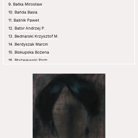
9.
Bałka Mirosław
10.
Bańda Basia
11.
Baśnik Paweł
12.
Bator Andrzej P.
13.
Bednarski Krzysztof M.
14.
Berdyszak Marcin
15.
Biskupska Bożena
16.
Błażejewski Piotr
17.
Boczniowicz Mira
18.
Brzeski Olaf
19.
Bujak Anna
20.
Chwałczyk Jan
21.
Cichosz Krzysztof
22.
Curyło Julia
23.
Czajkowski Sławomir
24.
Czaplicki Krystian
25.
Dajewska Małgorzata