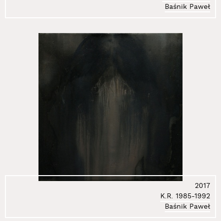
Baśnik Paweł
78.
Klimczak-Dobrzaniecki Andrzej
79.
Kmita Kasia
80.
Kmita Piotr
81.
Koch Mirosław
82.
Kociński Mirosław
83.
Korol Dariusz
84.
Kortyka Stanisław Ryszard
85.
Kos Jacek
86.
Kosałka Jerzy
87.
Kosela Łukasz
88.
Kosińska Marzenna
89.
Kosowski Andrzej
90.
Kostołowski Andrzej
91.
Kovanda Jiři
2017
92.
Kozłowska Barbara
K.R. 1985-1992
93.
Kozłowski Jarosław
Baśnik Paweł
94.
Kozłowski Marcin