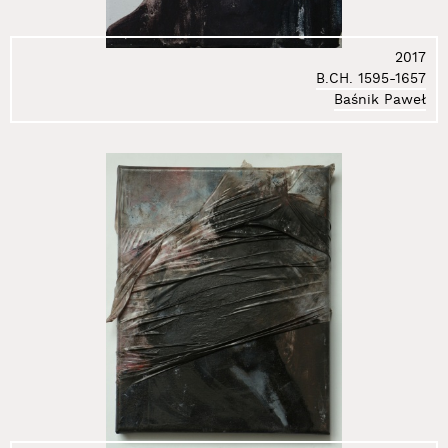
43.
Get-Stankiewicz Eugeniusz
44.
Gierlak Łukasz
45.
Gilewicz Wojciech
2017
B.CH. 1595-1657
46.
Głaz Kazimierz
Baśnik Paweł
47.
Gołkowska Wanda
48.
Gostomski Zbigniew
49.
Grabowski Artur
50.
Groń Marcelina
51.
Grupa Luxus
52.
Grupa Łuhuu
53.
Grupa Sędzia Główny
54.
Gryt Alojzy
55.
Gustowska Izabella
56.
Hałas Józef
57.
Harlender Marcin
58.
Holuka Zdzisław
59.
Jakubowicz Jakub
60.
Jakubowicz Rafał