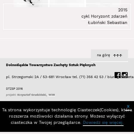
26.
Deskur Marta
2015
27.
Dłużniewski Andrzej
cykl Horyzont zdarzeń
28.
Dobiszewski Tomasz
Łubiński Sebastian
29.
Domański Tomasz
30.
Domicz Jaś
31.
Doroszenko Ewa
32.
Doroszenko Jacek
na górę
33.
Doroszuk Wojciech
34.
Dróżdż Stanisław
Dolnośląskie Towarzystwo Zachęty Sztuk Pięknych
35.
Dudek-Dürer Andrzej
pl. Strzegomski 2A / 53-681 Wrocław
tel. (71) 356 42 53 /
biuro@zacheta
36.
Epping Sarah
37.
Flis Miłosz
DTZSP 2016
38.
Frączkiewicz Zbigniew
39.
Freino Karolina
x
Ta strona wykorzystuje technologię Ciasteczek(Cookies), która
40.
Gabrowska Rita
rozszerza możliwości działania strony. Możesz wyłączyć
41.
Gedymin Paulina
ciasteczka w Twojej przeglądarce.
Dowiedz się więcej.
42.
Gertchen Agata