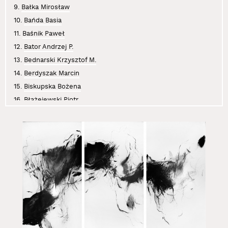
9.
Bałka Mirosław
10.
Bańda Basia
11.
Baśnik Paweł
12.
Bator Andrzej P.
13.
Bednarski Krzysztof M.
14.
Berdyszak Marcin
15.
Biskupska Bożena
16.
Błażejewski Piotr
17.
Boczniowicz Mira
18.
Brzeski Olaf
19.
Bujak Anna
20.
Chwałczyk Jan
21.
Cichosz Krzysztof
22.
Curyło Julia
23.
Czajkowski Sławomir
24.
Czaplicki Krystian
25.
Dajewska Małgorzata