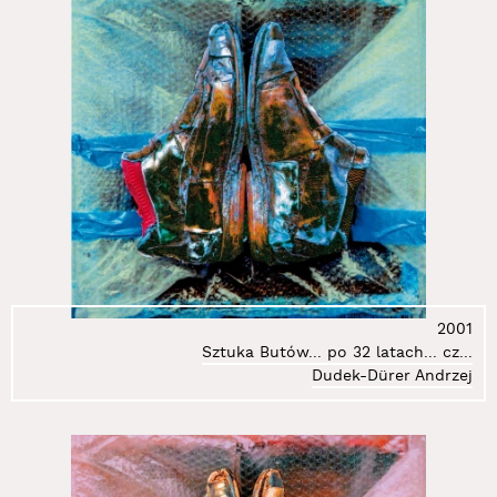
61.
Janicki Paweł
62.
Jankowski Jacek
63.
Jarodzki Paweł
64.
Jarząbowa Aga
65.
Jasiński Janusz
66.
Jaskierska-Albrzykowska Grażyna
67.
Jędroś Ryszard
68.
Jędrzejewski Michał Kosma
69.
Jędrzejewski Piotr
70.
Jurkiewicz Zdzisław
71.
Kaczmarczyk Paweł
2001
72.
Kahlen Wolf
Sztuka Butów... po 32 latach... cz...
73.
Karska Alicja
Dudek-Dürer Andrzej
74.
Kasperski Maciej
75.
Katalog Entropii Sztuki
76.
Kazimierczak Małgorzata
77.
Klaman Grzegorz