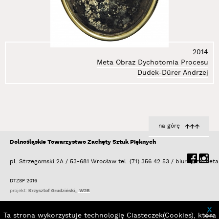
2014
Meta Obraz Dychotomia Procesu
Dudek-Dürer Andrzej
na górę
Dolnośląskie Towarzystwo Zachęty Sztuk Pięknych
pl. Strzegomski 2A / 53-681 Wrocław
tel. (71) 356 42 53 /
biuro@zacheta
DTZSP 2016
x
Ta strona wykorzystuje technologię Ciasteczek(Cookies), która