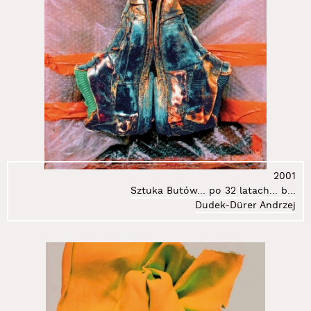
78.
Klimczak-Dobrzaniecki Andrzej
79.
Kmita Kasia
80.
Kmita Piotr
81.
Koch Mirosław
82.
Kociński Mirosław
83.
Korol Dariusz
84.
Kortyka Stanisław Ryszard
85.
Kos Jacek
86.
Kosałka Jerzy
87.
Kosela Łukasz
2001
Sztuka Butów... po 32 latach... b...
88.
Kosińska Marzenna
Dudek-Dürer Andrzej
89.
Kosowski Andrzej
90.
Kostołowski Andrzej
91.
Kovanda Jiři
92.
Kozłowska Barbara
93.
Kozłowski Jarosław
94.
Kozłowski Marcin