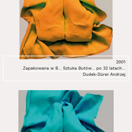
95.
Krenz Igor
96.
Krukowski Karol
97.
Krzemińska-Baluch Marzena
98.
Kubiak Marta Małgorzata
99.
Kulig Marek
100.
Kulik Zofia
101.
Kuś Wioletta Maria
102.
Kutera Anna
2001
103.
Kutera Romuald
Zapakowana w B... Sztuka Butów... po 32 latach...
104.
Lachowicz Andrzej
Dudek-Dürer Andrzej
105.
Lewicka Olga
106.
Libardoni Vinicius
107.
Libera Zbigniew
108.
Liszkowski Witold
109.
Lucińska Weronika
110.
Ludwiński Jerzy
111.
Łubiński Sebastian