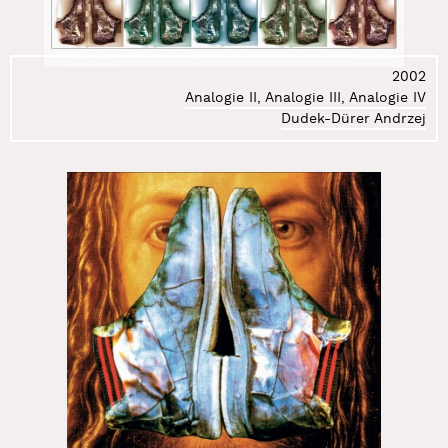
130.
Pawela Laura
131.
Piotr C. Kowalski
132.
Płotnicka Anna
2002
Analogie II, Analogie III, Analogie IV
133.
Podsiadły Dominik
Dudek-Dürer Andrzej
134.
Polak Monika
135.
Przyborek Grzegorz
136.
Przyjemska Mariola
137.
Pukocz Wojciech
138.
Robakowski Józef
139.
Rosołowicz Jerzy
140.
Rybicki Marek
141.
Ryndak Tomasz
142.
Rytka Zygmunt
143.
Sawicka Jadwiga
144.
Schneemann Carolee
145.
Shostak Jana
146.
Sierpiński Jędrzej