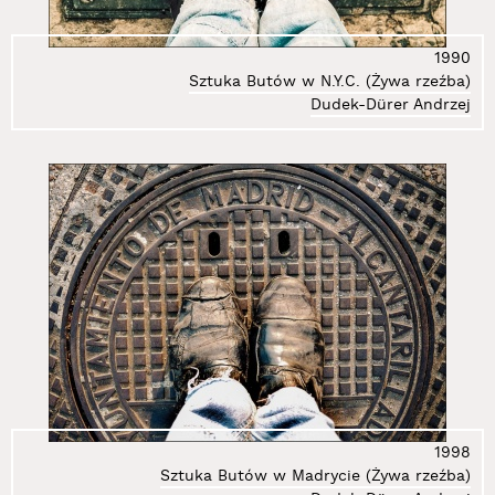
26.
Deskur Marta
27.
Dłużniewski Andrzej
1990
28.
Dobiszewski Tomasz
Sztuka Butów w N.Y.C. (Żywa rzeźba)
29.
Domański Tomasz
Dudek-Dürer Andrzej
30.
Domicz Jaś
31.
Doroszenko Ewa
32.
Doroszenko Jacek
33.
Doroszuk Wojciech
34.
Dróżdż Stanisław
35.
Dudek-Dürer Andrzej
36.
Epping Sarah
37.
Flis Miłosz
38.
Frączkiewicz Zbigniew
39.
Freino Karolina
40.
Gabrowska Rita
41.
Gedymin Paulina
1998
42.
Gertchen Agata
Sztuka Butów w Madrycie (Żywa rzeźba)