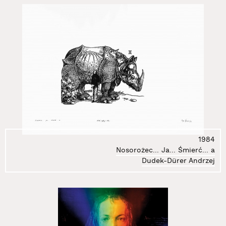
181.
Went Aleksandra
182.
Wiącek Czesław
183.
Wilk Urszula
184.
Wiśniewski Anastazy Bogdan
185.
Wodarczyk Magdalena
186.
Wolińska Maja
187.
Wollny Zorka
188.
Wu Effie
189.
Wyrzykowski Piotr
190.
Zachodny Jacek
191.
Zarzycka Ewa
1984
192.
Zawadzki Wojciech
Nosorożec... Ja... Śmierć... a
193.
Żebrowska Alicja
Dudek-Dürer Andrzej
194.
Zimerman Luiza
195.
Zyśko Aleksander Marek