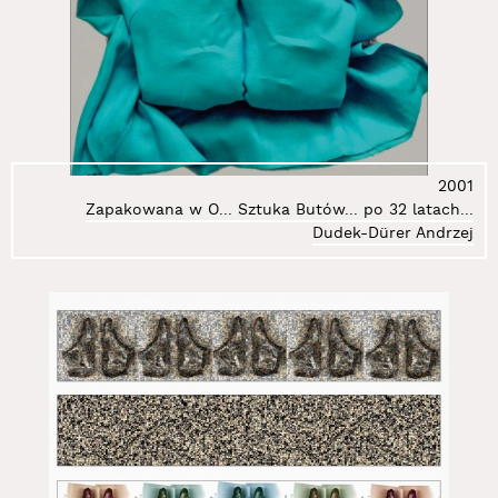
112.
Majewski Lech
113.
Marek Michał
114.
Martin Zofia
115.
Michałowska Maria
116.
Mikołajek Mariusz
117.
Minciel Eugeniusz
118.
Misiuk Justyna
2001
119.
Molska Anna
Zapakowana w O... Sztuka Butów... po 32 latach...
Dudek-Dürer Andrzej
120.
Moskowczenko Kamil
121.
Mrożek Lech
122.
Natalia LL
123.
Nędzyńska Julia
124.
Nitka Zdzisław
125.
Nowek Joanna
126.
Opania Tomasz
127.
Osika Maciej
128.
Pałys Joanna
129.
Partum Ewa