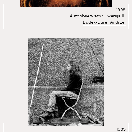
147.
Sikorski Michał
1999
148.
Simon Janek
Autoobserwator I wersja III
149.
Skiba Piotr
Dudek-Dürer Andrzej
150.
Ślany Radek
151.
Smoleń Justyna
152.
Smoleński Konrad
153.
Smoliński Eugeniusz
154.
Sokolnicka Kama
155.
Sokołowski Paweł
156.
Sosnowski Zdzisław
157.
Stefanik Wojciech
158.
Stępkowska Anna
159.
Surowiec Łukasz
160.
Świdziński Jan
161.
Swoboda Tom
162.
Syrkowski Jakub
163.
Szalwa (Šalva) Anna
1985