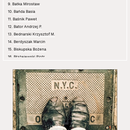
9.
Bałka Mirosław
10.
Bańda Basia
11.
Baśnik Paweł
12.
Bator Andrzej P.
13.
Bednarski Krzysztof M.
14.
Berdyszak Marcin
15.
Biskupska Bożena
16.
Błażejewski Piotr
17.
Boczniowicz Mira
18.
Brzeski Olaf
19.
Bujak Anna
20.
Chwałczyk Jan
21.
Cichosz Krzysztof
22.
Curyło Julia
23.
Czajkowski Sławomir
24.
Czaplicki Krystian
25.
Dajewska Małgorzata