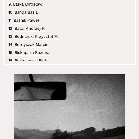
9.
Bałka Mirosław
10.
Bańda Basia
11.
Baśnik Paweł
12.
Bator Andrzej P.
13.
Bednarski Krzysztof M.
14.
Berdyszak Marcin
15.
Biskupska Bożena
16.
Błażejewski Piotr
17.
Boczniowicz Mira
18.
Brzeski Olaf
19.
Bujak Anna
20.
Chwałczyk Jan
21.
Cichosz Krzysztof
22.
Curyło Julia
23.
Czajkowski Sławomir
24.
Czaplicki Krystian
25.
Dajewska Małgorzata