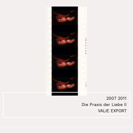
78.
Klimczak-Dobrzaniecki Andrzej
79.
Kmita Kasia
80.
Kmita Piotr
81.
Koch Mirosław
82.
Kociński Mirosław
83.
Korol Dariusz
84.
Kortyka Stanisław Ryszard
85.
Kos Jacek
86.
Kosałka Jerzy
87.
Kosela Łukasz
88.
Kosińska Marzenna
89.
Kosowski Andrzej
90.
Kostołowski Andrzej
2007
2011
Die Praxis der Liebe II
91.
Kovanda Jiři
VALIE EXPORT
92.
Kozłowska Barbara
93.
Kozłowski Jarosław
94.
Kozłowski Marcin