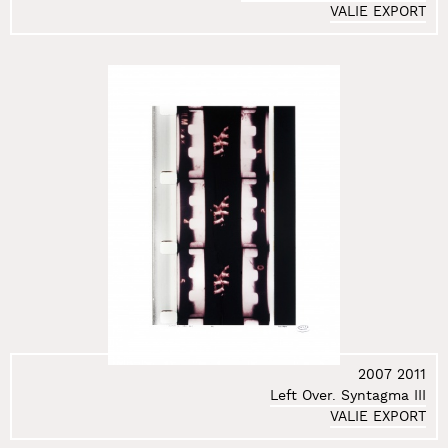
VALIE EXPORT
61.
Janicki Paweł
62.
Jankowski Jacek
63.
Jarodzki Paweł
64.
Jarząbowa Aga
65.
Jasiński Janusz
66.
Jaskierska-Albrzykowska Grażyna
67.
Jędroś Ryszard
68.
Jędrzejewski Michał Kosma
69.
Jędrzejewski Piotr
70.
Jurkiewicz Zdzisław
71.
Kaczmarczyk Paweł
72.
Kahlen Wolf
73.
Karska Alicja
74.
Kasperski Maciej
2007
2011
75.
Katalog Entropii Sztuki
Left Over. Syntagma III
76.
Kazimierczak Małgorzata
VALIE EXPORT
77.
Klaman Grzegorz