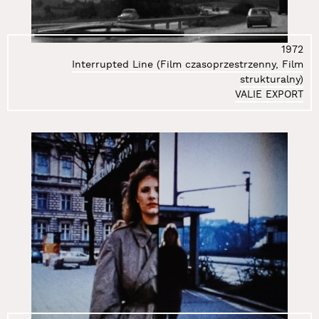
26.
Deskur Marta
27.
Dłużniewski Andrzej
28.
Dobiszewski Tomasz
1972
29.
Domański Tomasz
Interrupted Line (Film czasoprzestrzenny, Film
strukturalny)
30.
Domicz Jaś
VALIE EXPORT
31.
Doroszenko Ewa
32.
Doroszenko Jacek
33.
Doroszuk Wojciech
34.
Dróżdż Stanisław
35.
Dudek-Dürer Andrzej
36.
Epping Sarah
37.
Flis Miłosz
38.
Frączkiewicz Zbigniew
39.
Freino Karolina
40.
Gabrowska Rita
41.
Gedymin Paulina
42.
Gertchen Agata