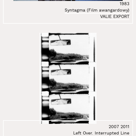
43.
Get-Stankiewicz Eugeniusz
1983
44.
Gierlak Łukasz
Syntagma (Film awangardowy)
45.
Gilewicz Wojciech
VALIE EXPORT
46.
Głaz Kazimierz
47.
Gołkowska Wanda
48.
Gostomski Zbigniew
49.
Grabowski Artur
50.
Groń Marcelina
51.
Grupa Luxus
52.
Grupa Łuhuu
53.
Grupa Sędzia Główny
54.
Gryt Alojzy
55.
Gustowska Izabella
56.
Hałas Józef
57.
Harlender Marcin
58.
Holuka Zdzisław
2007
2011
59.
Jakubowicz Jakub
Left Over. Interrupted Line
60.
Jakubowicz Rafał