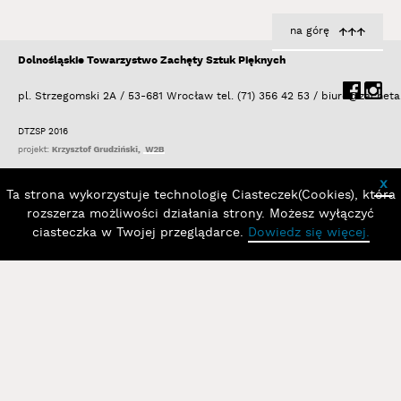
95.
Krenz Igor
na górę
96.
Krukowski Karol
97.
Krzemińska-Baluch Marzena
Dolnośląskie Towarzystwo Zachęty Sztuk Pięknych
98.
Kubiak Marta Małgorzata
pl. Strzegomski 2A / 53-681 Wrocław
tel. (71) 356 42 53 /
biuro@zacheta
99.
Kulig Marek
100.
Kulik Zofia
DTZSP 2016
101.
Kuś Wioletta Maria
102.
Kutera Anna
x
Ta strona wykorzystuje technologię Ciasteczek(Cookies), która
103.
Kutera Romuald
rozszerza możliwości działania strony. Możesz wyłączyć
104.
Lachowicz Andrzej
ciasteczka w Twojej przeglądarce.
Dowiedz się więcej.
105.
Lewicka Olga
106.
Libardoni Vinicius
107.
Libera Zbigniew
108.
Liszkowski Witold
109.
Lucińska Weronika
110.
Ludwiński Jerzy
111.
Łubiński Sebastian