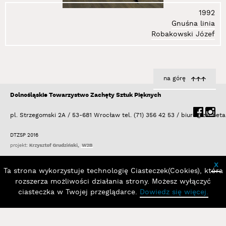
1992
Gnuśna linia
Robakowski Józef
na górę
Dolnośląskie Towarzystwo Zachęty Sztuk Pięknych
pl. Strzegomski 2A / 53-681 Wrocław
tel. (71) 356 42 53 /
biuro@zacheta
DTZSP 2016
x
Ta strona wykorzystuje technologię Ciasteczek(Cookies), która
rozszerza możliwości działania strony. Możesz wyłączyć
ciasteczka w Twojej przeglądarce.
Dowiedz się więcej.