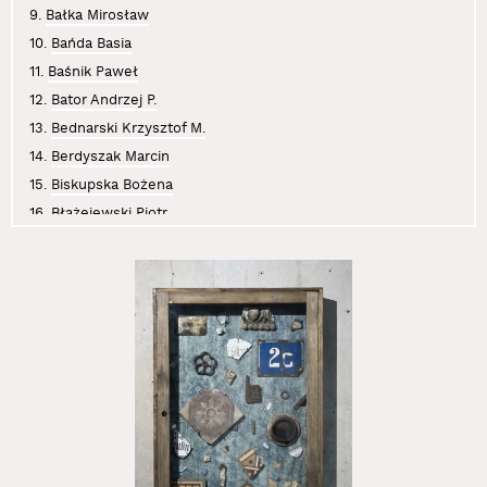
9.
Bałka Mirosław
10.
Bańda Basia
11.
Baśnik Paweł
12.
Bator Andrzej P.
13.
Bednarski Krzysztof M.
14.
Berdyszak Marcin
15.
Biskupska Bożena
16.
Błażejewski Piotr
17.
Boczniowicz Mira
18.
Brzeski Olaf
19.
Bujak Anna
20.
Chwałczyk Jan
21.
Cichosz Krzysztof
22.
Curyło Julia
23.
Czajkowski Sławomir
24.
Czaplicki Krystian
25.
Dajewska Małgorzata