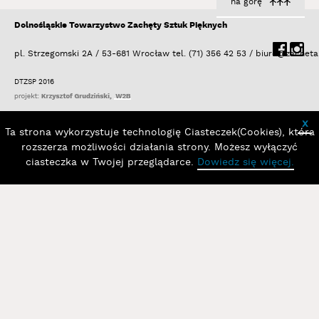
na górę
Dolnośląskie Towarzystwo Zachęty Sztuk Pięknych
pl. Strzegomski 2A / 53-681 Wrocław
tel. (71) 356 42 53 /
biuro@zacheta
DTZSP 2016
x
Ta strona wykorzystuje technologię Ciasteczek(Cookies), która
rozszerza możliwości działania strony. Możesz wyłączyć
ciasteczka w Twojej przeglądarce.
Dowiedz się więcej.