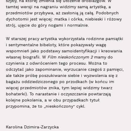
szyby, na której zmienia się ułożenie drobiazgów. W
tamtej wersji na nagraniu widzimy samą artystkę, a
przedmiotów przybywa, aż zasłonią ją całą. Podobnych
dychotomii jest więcej: matka i córka, niebieski i różowy
strój, ujęcie do góry nogami i normalnie.
W starszej pracy artystka wykorzystała rodzinne pamiątki
i sentymentalne bibeloty, które pokazywały wagę
wspomnień jako podstawy samoidentyfikacji i kreowania
własnej biografii. W
Film nieskończonym 2
mamy do
czynienia z odwróceniem tego procesu. Można to
odczytać jako zapominanie, wyrzucanie czegoś z pamięci,
ale także próbę poszukiwanie siebie i wyzwolenia się z
bagażu oddziedziczonego po przodkach (w końcu im
więcej przedmiotów znika, tym lepiej widzimy twarz
bohaterki). To narastanie i oczyszczanie powtarzają
kolejne pokolenia, a w obu przypadkach tytuł
przypomina, że to „nieskończony” cykl.
Karolina Dzimira-Zarzycka