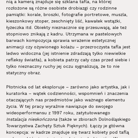
nią a kamerą znajduje się szklana tafla, na której
rozłożone są różne osobiste drobiazgi czy rodzinne
pamiątki: korale, broszki, fotografie portretowe, muszla,
kieszonkowy stoper, zeschnięty liść, kawałek wstążki,
łyżeczka itd. Obiekty nieznacznie się przesuwają, ale też
stopniowo znikają z kadru. Utrzymana w pastelowych
barwach kompozycja sprawia wrażenie estetycznej
animacji czy ożywionego kolażu – przezroczysta tafla jest
ledwo widoczna (jej istnienie zdradzają tylko niewielkie
refleksy światła), a kobieta patrzy cały czas przed siebie i
tylko nieznaczny ruchy jej oczu sygnalizują, że to nie
statyczny obraz.
Płotnicka od lat eksploruje – zarówno jako artystka, jak i
kuratorka – wątek codzienności, wspomnień i znaczenia
otaczających nas przedmiotów jako ważnego elementu
życia. W tej pracy wyraźnie nawiązuje do swojego
wideoperformansu z 1997 roku, zatytułowanego
Instalacja nieskończona
(także w zbiorach Dolnośląskiego
Towarzystwa Zachęty Sztuk Pięknych). Łączy je główna
koncepcja: w kadrze znajduje się twarz kobiety pod taflą