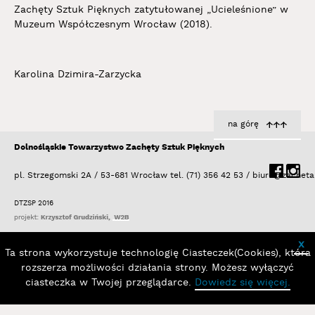
Zachęty Sztuk Pięknych zatytułowanej „Ucieleśnione” w
Muzeum Współczesnym Wrocław (2018).
Karolina Dzimira-Zarzycka
na górę
Dolnośląskie Towarzystwo Zachęty Sztuk Pięknych
pl. Strzegomski 2A / 53-681 Wrocław
tel. (71) 356 42 53 /
biuro@zacheta
DTZSP 2016
x
Ta strona wykorzystuje technologię Ciasteczek(Cookies), która
rozszerza możliwości działania strony. Możesz wyłączyć
ciasteczka w Twojej przeglądarce.
Dowiedz się więcej.