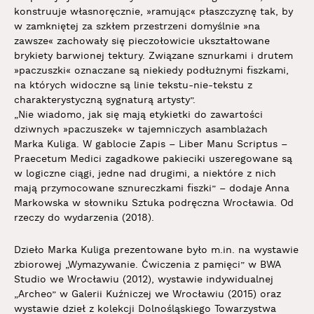
konstruuje własnoręcznie, »ramując« płaszczyznę tak, by
w zamkniętej za szkłem przestrzeni domyślnie »na
zawsze« zachowały się pieczołowicie ukształtowane
brykiety barwionej tektury. Związane sznurkami i drutem
»paczuszki« oznaczane są niekiedy podłużnymi fiszkami,
na których widoczne są linie tekstu-nie-tekstu z
charakterystyczną sygnaturą artysty”.
„Nie wiadomo, jak się mają etykietki do zawartości
dziwnych »paczuszek« w tajemniczych asamblażach
Marka Kuliga. W gablocie Zapis – Liber Manu Scriptus –
Praecetum Medici zagadkowe pakieciki uszeregowane są
w logiczne ciągi, jedne nad drugimi, a niektóre z nich
mają przymocowane sznureczkami fiszki” – dodaje Anna
Markowska w słowniku Sztuka podręczna Wrocławia. Od
rzeczy do wydarzenia (2018).
Dzieło Marka Kuliga prezentowane było m.in. na wystawie
zbiorowej „Wymazywanie. Ćwiczenia z pamięci” w BWA
Studio we Wrocławiu (2012), wystawie indywidualnej
„Archeo” w Galerii Kuźniczej we Wrocławiu (2015) oraz
wystawie dzieł z kolekcji Dolnośląskiego Towarzystwa