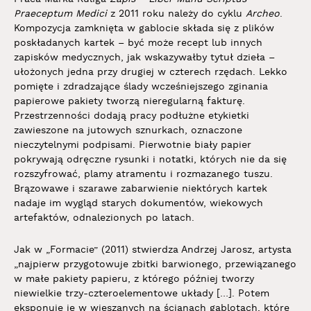
Praeceptum Medici
z 2011 roku należy do cyklu
Archeo
.
Kompozycja zamknięta w gablocie składa się z plików
poskładanych kartek – być może recept lub innych
zapisków medycznych, jak wskazywałby tytuł dzieła –
ułożonych jedna przy drugiej w czterech rzędach. Lekko
pomięte i zdradzające ślady wcześniejszego zginania
papierowe pakiety tworzą nieregularną fakturę.
Przestrzenności dodają pracy podłużne etykietki
zawieszone na jutowych sznurkach, oznaczone
nieczytelnymi podpisami. Pierwotnie biały papier
pokrywają odręczne rysunki i notatki, których nie da się
rozszyfrować, plamy atramentu i rozmazanego tuszu.
Brązowawe i szarawe zabarwienie niektórych kartek
nadaje im wygląd starych dokumentów, wiekowych
artefaktów, odnalezionych po latach.
Jak w „Formacie” (2011) stwierdza Andrzej Jarosz, artysta
„najpierw przygotowuje zbitki barwionego, przewiązanego
w małe pakiety papieru, z którego później tworzy
niewielkie trzy-czteroelementowe układy […]. Potem
eksponuje je w wieszanych na ścianach gablotach, które