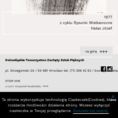
1977
z cyklu Rysunki Wielkanocne
Hałas Józef
na górę
Dolnośląskie Towarzystwo Zachęty Sztuk Pięknych
pl. Strzegomski 2A / 53-681 Wrocław
tel. (71) 356 42 53 /
biuro@zacheta
DTZSP 2016
x
Ta strona wykorzystuje technologię Ciasteczek(Cookies), która
rozszerza możliwości działania strony. Możesz wyłączyć
ciasteczka w Twojej przeglądarce.
Dowiedz się więcej.