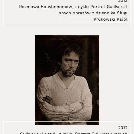
2012
78.
Klimczak-Dobrzaniecki Andrzej
Rozmowa Houyhnhnmów, z cyklu Portret Gullivera i
79.
Kmita Kasia
innych obrazów z dziennika Sługi
Krukowski Karol
80.
Kmita Piotr
81.
Koch Mirosław
82.
Kociński Mirosław
83.
Korol Dariusz
84.
Kortyka Stanisław Ryszard
85.
Kos Jacek
86.
Kosałka Jerzy
87.
Kosela Łukasz
88.
Kosińska Marzenna
89.
Kosowski Andrzej
90.
Kostołowski Andrzej
91.
Kovanda Jiři
92.
Kozłowska Barbara
93.
Kozłowski Jarosław
2012
94.
Kozłowski Marcin