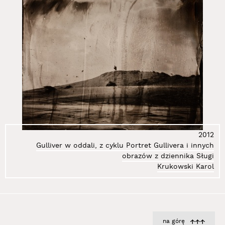
147.
Sikorski Michał
148.
Simon Janek
149.
Skiba Piotr
150.
Ślany Radek
151.
Smoleń Justyna
152.
Smoleński Konrad
153.
Smoliński Eugeniusz
154.
Sokolnicka Kama
155.
Sokołowski Paweł
156.
Sosnowski Zdzisław
2012
157.
Stefanik Wojciech
Gulliver w oddali, z cyklu Portret Gullivera i innych
158.
Stępkowska Anna
obrazów z dziennika Sługi
159.
Surowiec Łukasz
Krukowski Karol
160.
Świdziński Jan
161.
Swoboda Tom
162.
Syrkowski Jakub
163.
Szalwa (Šalva) Anna
na górę