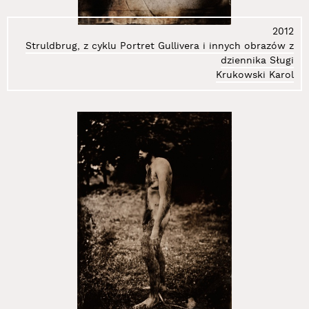
43.
Get-Stankiewicz Eugeniusz
44.
Gierlak Łukasz
2012
45.
Gilewicz Wojciech
Struldbrug, z cyklu Portret Gullivera i innych obrazów z
46.
Głaz Kazimierz
dziennika Sługi
47.
Gołkowska Wanda
Krukowski Karol
48.
Gostomski Zbigniew
49.
Grabowski Artur
50.
Groń Marcelina
51.
Grupa Luxus
52.
Grupa Łuhuu
53.
Grupa Sędzia Główny
54.
Gryt Alojzy
55.
Gustowska Izabella
56.
Hałas Józef
57.
Harlender Marcin
58.
Holuka Zdzisław
59.
Jakubowicz Jakub
60.
Jakubowicz Rafał