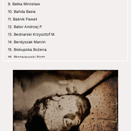
9.
Bałka Mirosław
10.
Bańda Basia
11.
Baśnik Paweł
12.
Bator Andrzej P.
13.
Bednarski Krzysztof M.
14.
Berdyszak Marcin
15.
Biskupska Bożena
16.
Błażejewski Piotr
17.
Boczniowicz Mira
18.
Brzeski Olaf
19.
Bujak Anna
20.
Chwałczyk Jan
21.
Cichosz Krzysztof
22.
Curyło Julia
23.
Czajkowski Sławomir
24.
Czaplicki Krystian
25.
Dajewska Małgorzata