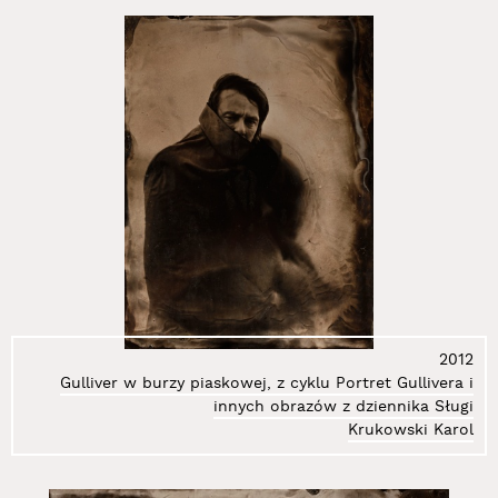
130.
Pawela Laura
131.
Piotr C. Kowalski
132.
Płotnicka Anna
133.
Podsiadły Dominik
134.
Polak Monika
135.
Przyborek Grzegorz
136.
Przyjemska Mariola
137.
Pukocz Wojciech
138.
Robakowski Józef
139.
Rosołowicz Jerzy
140.
Rybicki Marek
141.
Ryndak Tomasz
2012
142.
Rytka Zygmunt
Gulliver w burzy piaskowej, z cyklu Portret Gullivera i
143.
Sawicka Jadwiga
innych obrazów z dziennika Sługi
Krukowski Karol
144.
Schneemann Carolee
145.
Shostak Jana
146.
Sierpiński Jędrzej