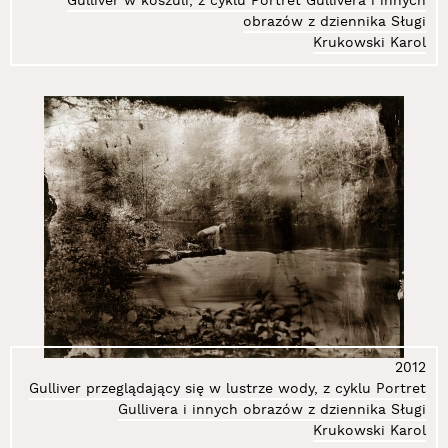
Gulliver w koszuli, z cyklu Portret Gullivera i innych
95.
Krenz Igor
obrazów z dziennika Sługi
96.
Krukowski Karol
Krukowski Karol
97.
Krzemińska-Baluch Marzena
98.
Kubiak Marta Małgorzata
99.
Kulig Marek
100.
Kulik Zofia
101.
Kuś Wioletta Maria
102.
Kutera Anna
103.
Kutera Romuald
104.
Lachowicz Andrzej
105.
Lewicka Olga
106.
Libardoni Vinicius
107.
Libera Zbigniew
108.
Liszkowski Witold
2012
109.
Lucińska Weronika
Gulliver przeglądający się w lustrze wody, z cyklu Portret
110.
Ludwiński Jerzy
Gullivera i innych obrazów z dziennika Sługi
111.
Łubiński Sebastian
Krukowski Karol