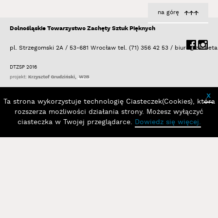
78.
Klimczak-Dobrzaniecki Andrzej
na górę
79.
Kmita Kasia
Dolnośląskie Towarzystwo Zachęty Sztuk Pięknych
80.
Kmita Piotr
81.
Koch Mirosław
pl. Strzegomski 2A / 53-681 Wrocław
tel. (71) 356 42 53 /
biuro@zacheta
82.
Kociński Mirosław
DTZSP 2016
83.
Korol Dariusz
84.
Kortyka Stanisław Ryszard
x
85.
Kos Jacek
Ta strona wykorzystuje technologię Ciasteczek(Cookies), która
86.
Kosałka Jerzy
rozszerza możliwości działania strony. Możesz wyłączyć
87.
ciasteczka w Twojej przeglądarce.
Kosela Łukasz
Dowiedz się więcej.
88.
Kosińska Marzenna
89.
Kosowski Andrzej
90.
Kostołowski Andrzej
91.
Kovanda Jiři
92.
Kozłowska Barbara
93.
Kozłowski Jarosław
94.
Kozłowski Marcin