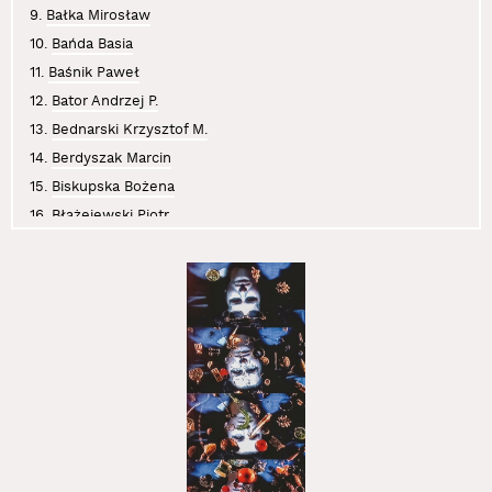
9.
Bałka Mirosław
10.
Bańda Basia
11.
Baśnik Paweł
12.
Bator Andrzej P.
13.
Bednarski Krzysztof M.
14.
Berdyszak Marcin
15.
Biskupska Bożena
16.
Błażejewski Piotr
17.
Boczniowicz Mira
18.
Brzeski Olaf
19.
Bujak Anna
20.
Chwałczyk Jan
21.
Cichosz Krzysztof
22.
Curyło Julia
23.
Czajkowski Sławomir
24.
Czaplicki Krystian
25.
Dajewska Małgorzata