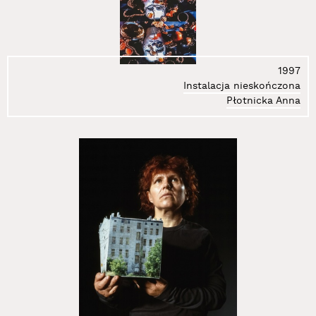
26.
Deskur Marta
27.
Dłużniewski Andrzej
28.
Dobiszewski Tomasz
29.
Domański Tomasz
1997
30.
Domicz Jaś
Instalacja nieskończona
31.
Doroszenko Ewa
Płotnicka Anna
32.
Doroszenko Jacek
33.
Doroszuk Wojciech
34.
Dróżdż Stanisław
35.
Dudek-Dürer Andrzej
36.
Epping Sarah
37.
Flis Miłosz
38.
Frączkiewicz Zbigniew
39.
Freino Karolina
40.
Gabrowska Rita
41.
Gedymin Paulina
42.
Gertchen Agata