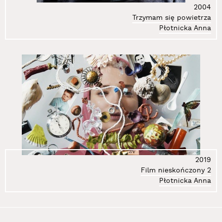
2004
61.
Janicki Paweł
Trzymam się powietrza
62.
Jankowski Jacek
Płotnicka Anna
63.
Jarodzki Paweł
64.
Jarząbowa Aga
65.
Jasiński Janusz
66.
Jaskierska-Albrzykowska Grażyna
67.
Jędroś Ryszard
68.
Jędrzejewski Michał Kosma
69.
Jędrzejewski Piotr
70.
Jurkiewicz Zdzisław
71.
Kaczmarczyk Paweł
72.
Kahlen Wolf
2019
73.
Karska Alicja
Film nieskończony 2
74.
Kasperski Maciej
Płotnicka Anna
75.
Katalog Entropii Sztuki
76.
Kazimierczak Małgorzata
77.
Klaman Grzegorz