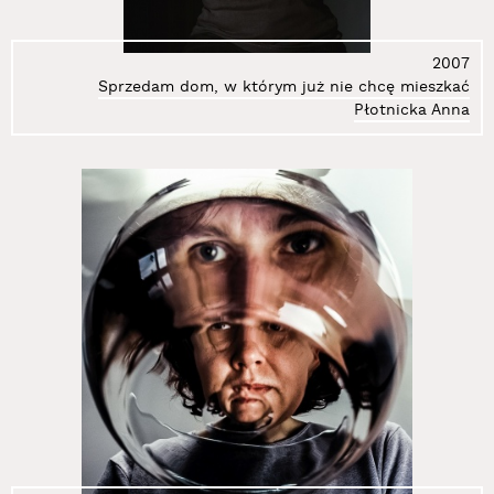
43.
Get-Stankiewicz Eugeniusz
44.
Gierlak Łukasz
45.
Gilewicz Wojciech
2007
Sprzedam dom, w którym już nie chcę mieszkać
46.
Głaz Kazimierz
Płotnicka Anna
47.
Gołkowska Wanda
48.
Gostomski Zbigniew
49.
Grabowski Artur
50.
Groń Marcelina
51.
Grupa Luxus
52.
Grupa Łuhuu
53.
Grupa Sędzia Główny
54.
Gryt Alojzy
55.
Gustowska Izabella
56.
Hałas Józef
57.
Harlender Marcin
58.
Holuka Zdzisław
59.
Jakubowicz Jakub
60.
Jakubowicz Rafał