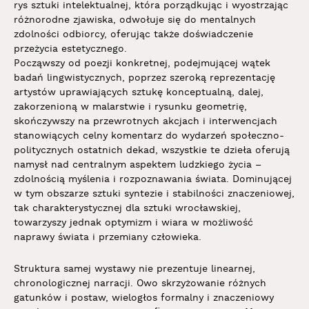
rys sztuki intelektualnej, która porządkując i wyostrzając
różnorodne zjawiska, odwołuje się do mentalnych
zdolności odbiorcy, oferując także doświadczenie
przeżycia estetycznego.
Począwszy od poezji konkretnej, podejmującej wątek
badań lingwistycznych, poprzez szeroką reprezentację
artystów uprawiających sztukę konceptualną, dalej,
zakorzenioną w malarstwie i rysunku geometrię,
skończywszy na przewrotnych akcjach i interwencjach
stanowiących celny komentarz do wydarzeń społeczno-
politycznych ostatnich dekad, wszystkie te dzieła oferują
namysł nad centralnym aspektem ludzkiego życia –
zdolnością myślenia i rozpoznawania świata. Dominującej
w tym obszarze sztuki syntezie i stabilności znaczeniowej,
tak charakterystycznej dla sztuki wrocławskiej,
towarzyszy jednak optymizm i wiara w możliwość
naprawy świata i przemiany człowieka.
Struktura samej wystawy nie prezentuje linearnej,
chronologicznej narracji. Owo skrzyżowanie różnych
gatunków i postaw, wielogłos formalny i znaczeniowy