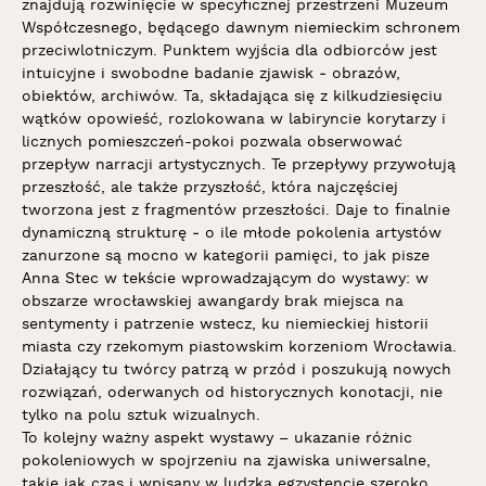
znajdują rozwinięcie w specyficznej przestrzeni Muzeum
Współczesnego, będącego dawnym niemieckim schronem
przeciwlotniczym. Punktem wyjścia dla odbiorców jest
intuicyjne i swobodne badanie zjawisk ‒ obrazów,
obiektów, archiwów. Ta, składająca się z kilkudziesięciu
wątków opowieść, rozlokowana w labiryncie korytarzy i
licznych pomieszczeń-pokoi pozwala obserwować
przepływ narracji artystycznych. Te przepływy przywołują
przeszłość, ale także przyszłość, która najczęściej
tworzona jest z fragmentów przeszłości. Daje to finalnie
dynamiczną strukturę ‒ o ile młode pokolenia artystów
zanurzone są mocno w kategorii pamięci, to jak pisze
Anna Stec w tekście wprowadzającym do wystawy: w
obszarze wrocławskiej awangardy brak miejsca na
sentymenty i patrzenie wstecz, ku niemieckiej historii
miasta czy rzekomym piastowskim korzeniom Wrocławia.
Działający tu twórcy patrzą w przód i poszukują nowych
rozwiązań, oderwanych od historycznych konotacji, nie
tylko na polu sztuk wizualnych.
To kolejny ważny aspekt wystawy – ukazanie różnic
pokoleniowych w spojrzeniu na zjawiska uniwersalne,
takie jak czas i wpisany w ludzką egzystencję szeroko