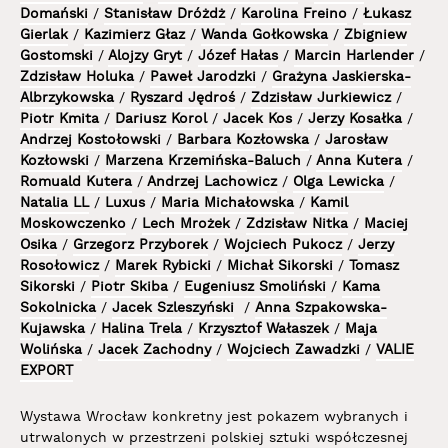
Domański
/
Stanisław Dróżdż
/
Karolina Freino
/
Łukasz
Gierlak
/
Kazimierz Głaz
/
Wanda Gołkowska
/
Zbigniew
Gostomski
/
Alojzy Gryt
/
Józef Hałas
/
Marcin Harlender
/
Zdzisław Holuka
/
Paweł Jarodzki
/
Grażyna Jaskierska-
Albrzykowska
/
Ryszard Jędroś
/
Zdzisław Jurkiewicz
/
Piotr Kmita
/
Dariusz Korol
/
Jacek Kos
/
Jerzy Kosałka
/
Andrzej Kostołowski
/
Barbara Kozłowska
/
Jarosław
Kozłowski
/
Marzena Krzemińska
-Baluch
/
Anna Kutera
/
Romuald Kutera
/
Andrzej Lachowicz
/
Olga Lewicka
/
Natalia LL
/
Luxus
/
Maria Michałowska
/
Kamil
Moskowczenko
/
Lech Mrożek
/
Zdzisław Nitka
/
Maciej
Osika
/
Grzegorz Przyborek
/
Wojciech Pukocz
/
Jerzy
Rosołowicz
/
Marek Rybicki
/
Michał Sikorski
/
Tomasz
Sikorski
/
Piotr Skiba
/
Eugeniusz Smoliński
/
Kama
Sokolnicka
/
Jacek Szleszyński
/
Anna Szpakowska-
Kujawska
/
Halina Trela
/
Krzysztof Wałaszek
/
Maja
Wolińska
/
Jacek Zachodny
/
Wojciech Zawadzki
/
VALIE
EXPORT
Wystawa Wrocław konkretny jest pokazem wybranych i
utrwalonych w przestrzeni polskiej sztuki współczesnej