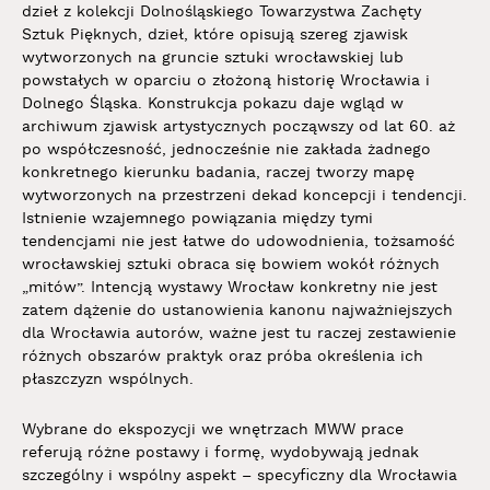
dzieł z kolekcji Dolnośląskiego Towarzystwa Zachęty
Sztuk Pięknych, dzieł, które opisują szereg zjawisk
wytworzonych na gruncie sztuki wrocławskiej lub
powstałych w oparciu o złożoną historię Wrocławia i
Dolnego Śląska. Konstrukcja pokazu daje wgląd w
archiwum zjawisk artystycznych począwszy od lat 60. aż
po współczesność, jednocześnie nie zakłada żadnego
konkretnego kierunku badania, raczej tworzy mapę
wytworzonych na przestrzeni dekad koncepcji i tendencji.
Istnienie wzajemnego powiązania między tymi
tendencjami nie jest łatwe do udowodnienia, tożsamość
wrocławskiej sztuki obraca się bowiem wokół różnych
„mitów”. Intencją wystawy Wrocław konkretny nie jest
zatem dążenie do ustanowienia kanonu najważniejszych
dla Wrocławia autorów, ważne jest tu raczej zestawienie
różnych obszarów praktyk oraz próba określenia ich
płaszczyzn wspólnych.
Wybrane do ekspozycji we wnętrzach MWW prace
referują różne postawy i formę, wydobywają jednak
szczególny i wspólny aspekt – specyficzny dla Wrocławia