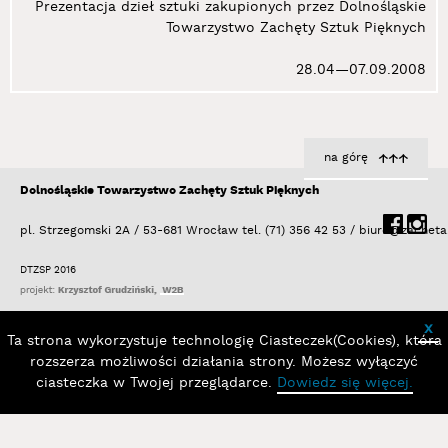
Prezentacja dzieł sztuki zakupionych przez Dolnośląskie
Towarzystwo Zachęty Sztuk Pięknych
28.04—07.09.2008
na górę
Dolnośląskie Towarzystwo Zachęty Sztuk Pięknych
pl. Strzegomski 2A / 53-681 Wrocław
tel. (71) 356 42 53 /
biuro@zacheta
DTZSP 2016
x
Ta strona wykorzystuje technologię Ciasteczek(Cookies), która
rozszerza możliwości działania strony. Możesz wyłączyć
ciasteczka w Twojej przeglądarce.
Dowiedz się więcej.